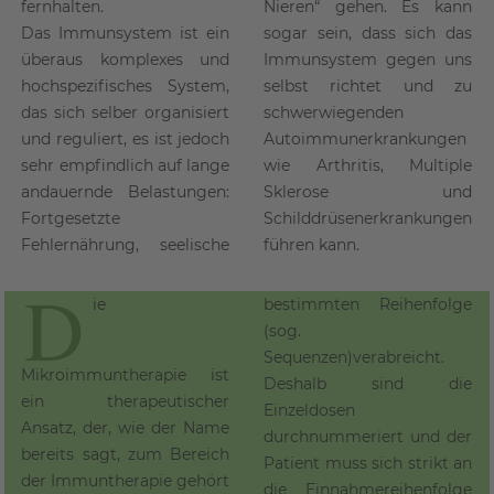
fernhalten.
Nieren“ gehen. Es kann
Das Immunsystem ist ein
sogar sein, dass sich das
überaus komplexes und
Immunsystem gegen uns
hochspezifisches System,
selbst richtet und zu
das sich selber organisiert
schwerwiegenden
und reguliert, es ist jedoch
Autoimmunerkrankungen
sehr empfindlich auf lange
wie Arthritis, Multiple
andauernde Belastungen:
Sklerose und
Fortgesetzte
Schilddrüsenerkrankungen
Fehlernährung, seelische
führen kann.
D
ie
bestimmten Reihenfolge
(sog.
Sequenzen)verabreicht.
Mikroimmuntherapie ist
Deshalb sind die
ein therapeutischer
Einzeldosen
Ansatz, der, wie der Name
durchnummeriert und der
bereits sagt, zum Bereich
Patient muss sich strikt an
der Immuntherapie gehört
die Einnahmereihenfolge