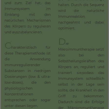
und zum Ziel hat, das
halten. Durch die Sequenz
Immunsystem im
wird die natürliche
Einklang mit den
Immunreaktion
natürlichen Mechanismen
nachgeahmt und dabei
des Körpers zu regulieren
optimiert.
und auszubalancieren.
D
C
ie
harakteristisch für
Mikroimmuntherapie setzt
diese Therapiemethode ist
also bei den
die Anwendung
Selbstheilungskräften des
immunregulierender
Körpers an, reguliert und
Substanzen in niedrigen
trainiert sie,sodass das
Dosierungen (low & ultra-
Immunsystem schließlich
low-doses), die den
selbst in der Lage sein
physiologischen
sollte, die Krankheit in den
Konzentrationen
Griff zu bekommen.
entsprechen oder sogar
Dadurch sind die Erfolge
unter diesen liegen.
der Mikroimmuntherapie