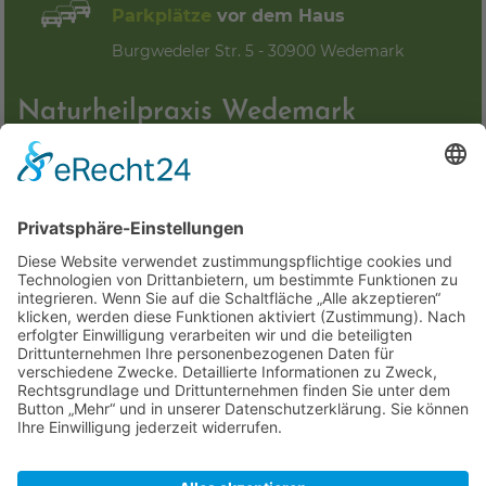
Parkplätze
vor dem Haus
Burgwedeler Str. 5 - 30900 Wedemark
Naturheilpraxis Wedemark
Aniela Petrak Heilpraktikerin:
"Meine angewandten Therapien und Heilmethoden stehen
in keinem Widerspruch zur klassischen Schulmedizin,
sondern sind in einigen Bereichen eine sinnvolle
Ergänzung!"
Anfahrt
Kontakt
Bildrechte
Impressum
Datenschutzerklärung
Cookie-Einstellungen