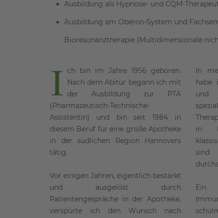
Ausbildung als Hypnose- und CQM-Therapeu
Ausbildung am Oberon-System und Fachsemi
Bioresonanztherapie (Multidimensionale nich
I
ch bin im Jahre 1956 geboren.
In mei
Nach dem Abitur begann ich mit
habe 
der Ausbildung zur PTA
und
(Pharmazeutisch-Technische-
spezi
Assistentin) und bin seit 1984 in
Thera
diesem Beruf für eine große Apotheke
in k
in der südlichen Region Hannovers
klass
tätig.
sind 
durcha
Vor einigen Jahren, eigentlich bestärkt
und ausgelöst durch
Ein 
Patientengespräche in der Apotheke,
Immu
verspürte ich den Wunsch nach
schu