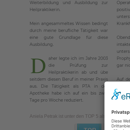
Weiterbildung und Ausbildung zur
Opera
Heilpraktikerin.
posi
unter
Mein angesammeltes Wissen bedingt
Krankh
durch meine berufliche Tätigkeit war
eine gute Grundlage für diese
Obend
Ausbildung.
intak
unte
D
aher legte ich im Jahre 2003
Proph
die Prüfung zur
gar ni
Heilpraktikerin ab und übe
seitdem diesen Beruf in meiner Praxis
Auf de
aus. Die Tätigkeit als PTA in der
ausfü
Apotheke habe ich auf ein bis zwei
und 
Tage pro Woche reduziert.
Behan
Aniela Petrak ist unter den TOP 5 als Heilpraktik