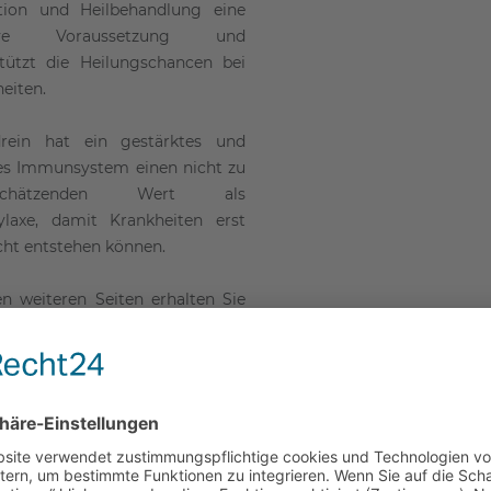
tion und Heilbehandlung eine
tive Voraussetzung und
stützt die Heilungschancen bei
eiten.
rein hat ein gestärktes und
tes Immunsystem einen nicht zu
rschätzenden Wert als
ylaxe, damit Krankheiten erst
cht entstehen können.
n weiteren Seiten erhalten Sie
hrliche Informationen zu mir
den naturheilkundlichen
dlungsmethoden.
er / in · rund um Burgwedel.