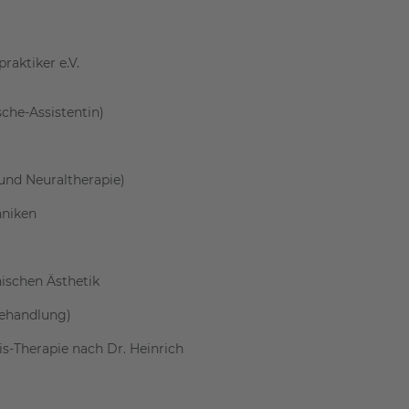
raktiker e.V.
che-Assistentin)
 und Neuraltherapie)
hniken
ischen Ästhetik
Behandlung)
s-Therapie nach Dr. Heinrich