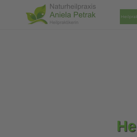
Heilpra
He