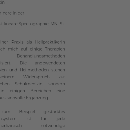
tin
nare in der
t-lineare Spectographie, MNLS)
ner Praxis als Heilpraktikerin
ich mich auf einige Therapien
 Behandlungsmethoden
alisiert. Die angewendeten
pien und Heilmethoden stehen
einem Widerspruch zur
ischen Schulmedizin, sondern
in einigen Bereichen eine
us sinnvolle Ergänzung.
zum Beispiel gestärktes
nsystem ist für jede
lmedizinisch notwendige